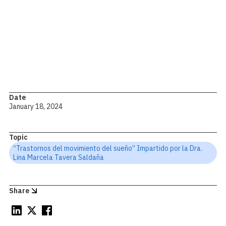
Voluptatem magnam aliquam voluptatum. Omnis
aspernatur quos fuga et unde exercitationem facilis est.
Aut excepturi tempora eveniet rerum ipsa earum nulla.
Rerum animi necessitatibus. Molestiae provident maxime
et.
Date
January 18, 2024
Topic
“Trastornos del movimiento del sueño” Impartido por la Dra.
Lina Marcela Tavera Saldaña
Share