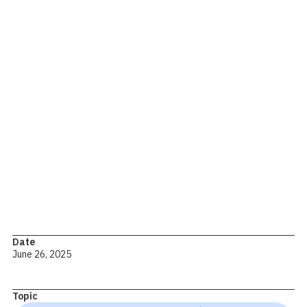
"Posturas y tono muscular en el feto y recién nacido,
correlación con el desarrollo neuroanatómico normal y
anormal" impartido por el Dr. Harvey Sarnat 🇨🇦
Date
June 26, 2025
Topic